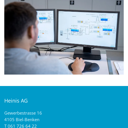
+
Heinis AG
Gewerbestrasse 16
4105 Biel-Benken
T 061 726 64 22